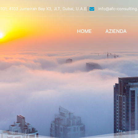
4101, 4103 Jumeirah Bay X3, JLT, Dubai, U.A.E.
info@afc-consulting
HOME
AZIENDA