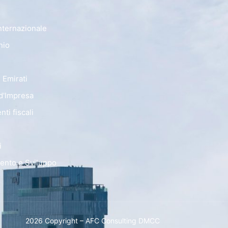
Internazionale
nio
 Emirati
 d'Impresa
ti fiscali
i
mento e Sviluppo
2026 Copyright – AFC Consulting DMCC