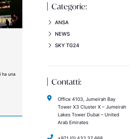
Categorie:
ANSA
NEWS
SKY TG24
i ha una
Contatti:
Office 4103, Jumeirah Bay
Tower X3 Cluster X – Jumeirah
Lakes Tower Dubai – United
Arab Emirates
+971 (0) 432 37 668