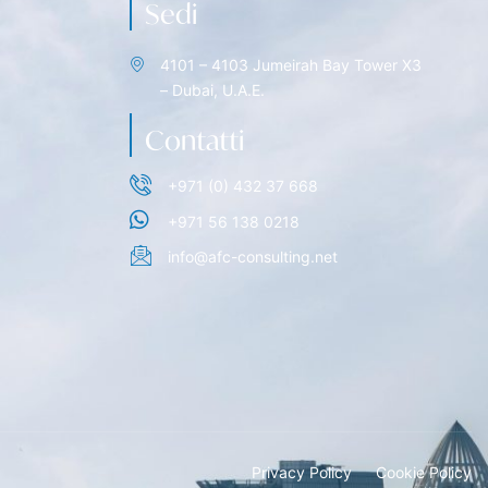
Sedi
4101 – 4103 Jumeirah Bay Tower X3
– Dubai, U.A.E.
Contatti
+971 (0) 432 37 668
+971 56 138 0218
info@afc-consulting.net
Privacy Policy
Cookie Policy