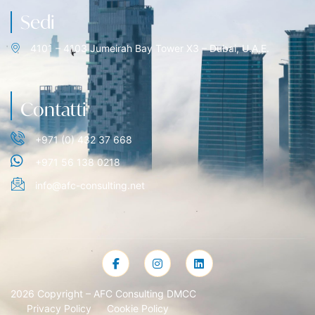
Sedi
4101 – 4103 Jumeirah Bay Tower X3 – Dubai, U.A.E.
Contatti
+971 (0) 432 37 668
+971 56 138 0218
info@afc-consulting.net
2026 Copyright – AFC Consulting DMCC
Privacy Policy
Cookie Policy