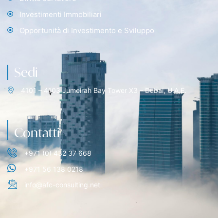
Investimenti Immobiliari
Opportunità di Investimento e Sviluppo
Sedi
4101 – 4103 Jumeirah Bay Tower X3 – Dubai, U.A.E.
Contatti
+971 (0) 432 37 668
+971 56 138 0218
info@afc-consulting.net