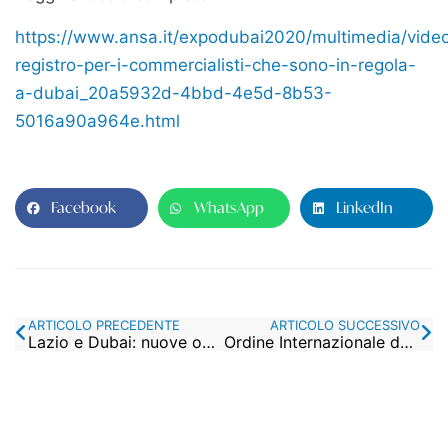
https://www.ansa.it/expodubai2020/multimedia/vide
registro-per-i-commercialisti-che-sono-in-regola-
a-dubai_20a5932d-4bbd-4e5d-8b53-
5016a90a964e.html
Facebook
WhatsApp
LinkedIn
ARTICOLO PRECEDENTE
ARTICOLO SUCCESSIVO
Lazio e Dubai: nuove opportunità per le imprese italiane negli Emirati
Ordine Internazionale dei Commercialisti negli Emirati Arabi Uniti