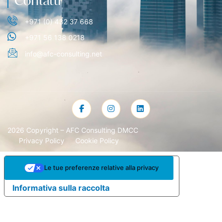
Contatti
+971 (0) 432 37 668
+971 56 138 0218
info@afc-consulting.net
2026 Copyright – AFC Consulting DMCC
Privacy Policy
Cookie Policy
Le tue preferenze relative alla privacy
Informativa sulla raccolta