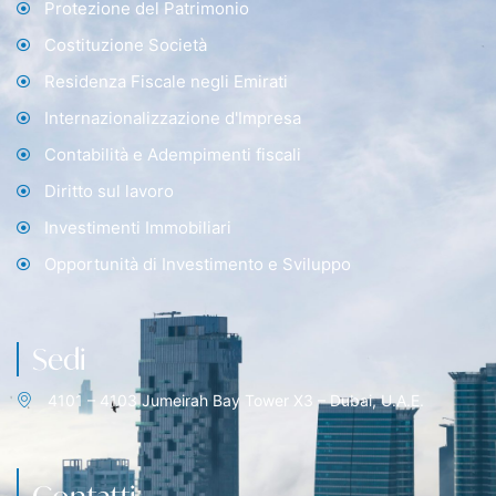
Protezione del Patrimonio
Costituzione Società
Residenza Fiscale negli Emirati
Internazionalizzazione d'Impresa
Contabilità e Adempimenti fiscali
Diritto sul lavoro
Investimenti Immobiliari
Opportunità di Investimento e Sviluppo
Sedi
4101 – 4103 Jumeirah Bay Tower X3 – Dubai, U.A.E.